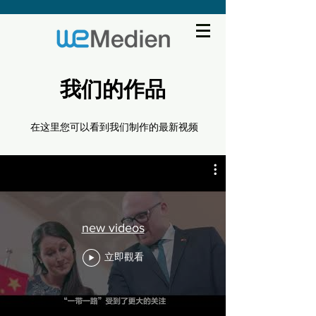
我们的作品
在这里您可以看到我们制作的最新视频
new videos
立即觀看